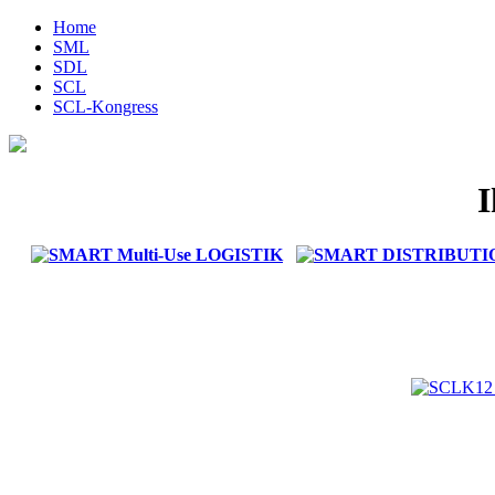
Home
SML
SDL
SCL
SCL-Kongress
I